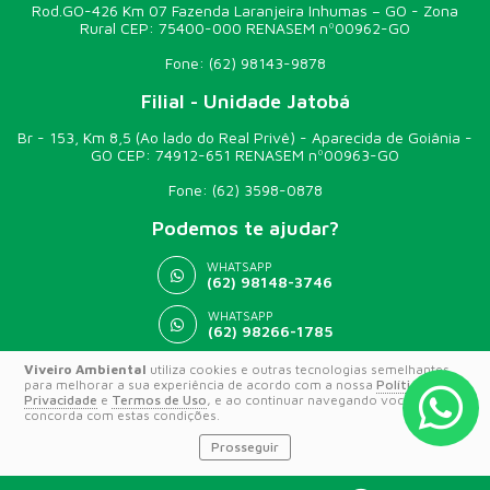
Rod.GO-426 Km 07 Fazenda Laranjeira Inhumas – GO - Zona
Rural CEP: 75400-000 RENASEM nº00962-GO
Fone:
(62) 98143-9878
Filial - Unidade Jatobá
Br - 153, Km 8,5 (Ao lado do Real Privê) - Aparecida de Goiânia -
GO CEP: 74912-651 RENASEM nº00963-GO
Fone:
(62) 3598-0878
Podemos te ajudar?
WHATSAPP
(62) 98148-3746
WHATSAPP
(62) 98266-1785
Viveiro Ambiental
utiliza cookies e outras tecnologias semelhantes
para melhorar a sua experiência de acordo com a nossa
Política de
© 2026 VIVEIRO AMBIENTAL
Privacidade
e
Termos de Uso
, e ao continuar navegando você
concorda com estas condições.
Prosseguir