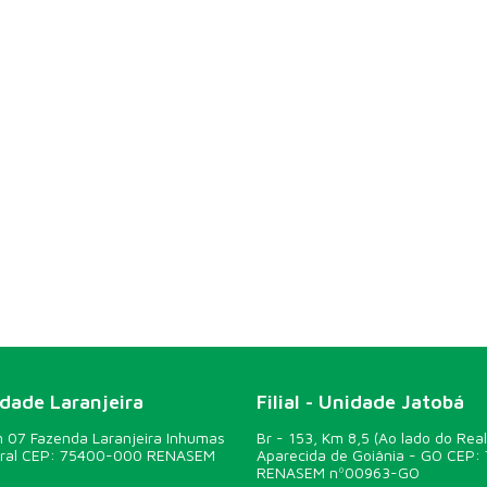
idade Laranjeira
Filial - Unidade Jatobá
07 Fazenda Laranjeira Inhumas
Br - 153, Km 8,5 (Ao lado do Real
ural CEP: 75400-000 RENASEM
Aparecida de Goiânia - GO CEP:
RENASEM nº00963-GO