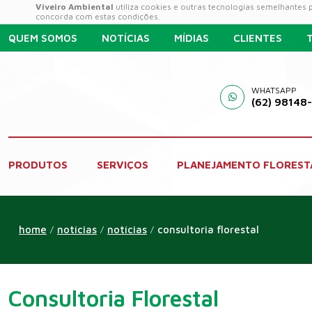
Viveiro Ambiental
utiliza cookies e outras tecnologias semelhantes
concorda com estas condições.
QUEM SOMOS
NOTÍCIAS
MÍDIAS
CLIENTES
WHATSAPP
(62) 98148
PRODUTOS
SERVIÇOS
PLANEJAMENTO FLOREST
home
notícias
notícias
consultoria florestal
/
/
/
Consultoria Florestal