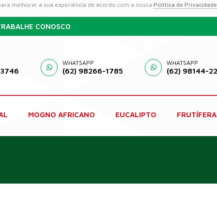
 para melhorar a sua experiência de acordo com a nossa
Política de Privacidade
TRABALHE CONOSCO
WHATSAPP
WHATSAPP
-3746
(62) 98266-1785
(62) 98144-2
AL
MOGNO AFRICANO
EUCALIPTO
FRUTÍFERA