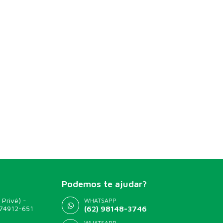
Podemos te ajudar?
 Privê) -
WHATSAPP
 74912-651
(62) 98148-3746
WHATSAPP