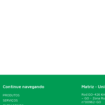
Continue navegando
Matriz - Un
Rod.GO-426 Km 
PRODUTOS
– GO - Zona R
SERVIÇOS
nº00962-GO