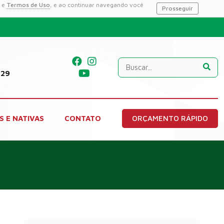
e
Termos de Uso
, e ao continuar navegando você
Prosseguir
229
S E NATIVAS
CONTATO
ORÇAMENTO RÁPIDO