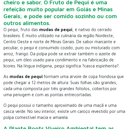
cheiro e sabor. O Fruto de Pequi é uma
refeição muito popular em Goiás e Minas
Gerais, e pode ser comido sozinho ou com
outros alimentos.
O pequi, fruto das
mudas de pequi
, é nativo do cerrado
brasileiro. É muito utilizado na culinária da região Nordeste,
Centro Oeste e norte de Minas Gerais. De sabor marcante e
peculiar, o pequi é consumido cozido, puro ou misturado com
arroz, frango. Da polpa pode se extrair também o azeite de
pequi, um óleo usado para condimento e na fabricação de
licores. Na língua indígena, pequi significa ?casca espinhenta?.
As
mudas de pequi
formam uma árvore de copa frondosa que
pode chegar a 12 metros de altura. Suas folhas são grandes,
cada uma composta por três grandes folíolos, cobertos por
uma penugem e com as pontas entrecortadas.
O pequi possui o tamanho aproximado de uma maçã e uma
casca verde. No seu interior, existe um caroço revestido por uma
polpa comestível macia e amarela.
A Plante Roots Viveiro Ambiental tem as