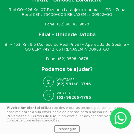
Rod.GO-426 Km 07 Fazenda Laranjeira Inhumas – GO - Zona
Rural CEP: 75400-000 RENASEM nº00962-GO
Fone:
(62) 98143-9878
Filial - Unidade Jatobá
Br - 153, Km 8,5 (Ao lado do Real Privê) - Aparecida de Goiânia -
GO CEP: 74912-651 RENASEM nº00963-GO
Fone:
(62) 3598-0878
Podemos te ajudar?
WHATSAPP
(62) 98148-3746
WHATSAPP
(62) 98266-1785
Viveiro Ambiental
utiliza cookies e outras tecnologias semelhantes
para melhorar a sua experiência de acordo com a nossa
Política de
© 2026 VIVEIRO AMBIENTAL
Privacidade
e
Termos de Uso
, e ao continuar navegando você
concorda com estas condições.
Prosseguir