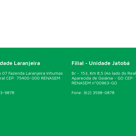
idade Laranjeira
Filial - Unidade Jatobá
07 Fazenda Laranjeira Inhumas
Br - 153, Km 8,5 (Ao lado do Real
ural CEP: 75400-000 RENASEM
Aparecida de Goiânia - GO CEP:
RENASEM nº00963-GO
43-9878
Fone:
(62) 3598-0878