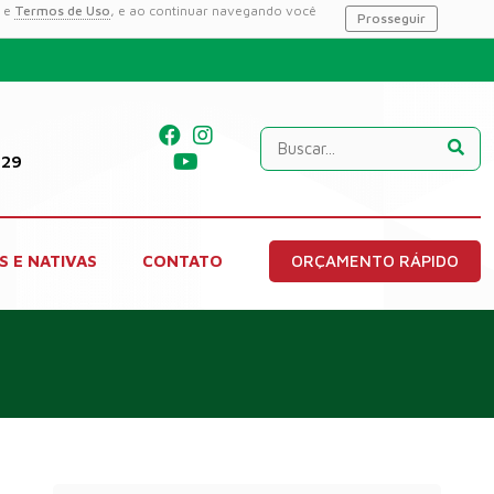
e
Termos de Uso
, e ao continuar navegando você
Prosseguir
229
S E NATIVAS
CONTATO
ORÇAMENTO RÁPIDO