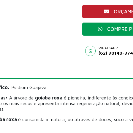
ORÇAME
COMPRE P
WHATSAPP
(62) 98148-37
ico:
Psidium Guajava
cas:
A árvore da
goiaba roxa
é pioneira, indiferente às condiç
 os mais secos e apresenta intensa regeneração natural, devi
es.
ba roxa
é consumida in natura, ou através de doces, suco a vi