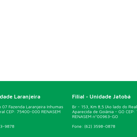
idade Laranjeira
Filial - Unidade Jatobá
07 Fazenda Laranjeira Inhumas
Br - 153, Km 8,5 (Ao lado do Real
ural CEP: 75400-000 RENASEM
Aparecida de Goiânia - GO CEP:
RENASEM nº00963-GO
43-9878
Fone:
(62) 3598-0878