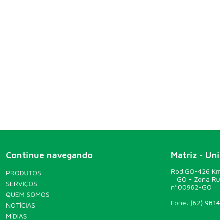
Continue navegando
Matriz - Un
Rod.GO-426 Km 
PRODUTOS
– GO - Zona R
SERVIÇOS
nº00962-GO
QUEM SOMOS
Fone:
(62) 981
NOTÍCIAS
MÍDIAS