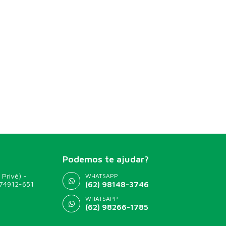
Podemos te ajudar?
 Privê) -
WHATSAPP
 74912-651
(62) 98148-3746
WHATSAPP
(62) 98266-1785