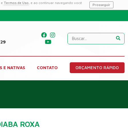
e
Termos de Uso
, e ao continuar navegando você
Prosseguir
229
S E NATIVAS
CONTATO
ORÇAMENTO RÁPIDO
IABA ROXA