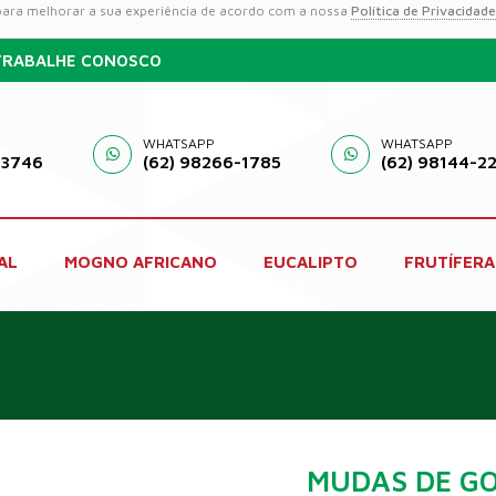
 para melhorar a sua experiência de acordo com a nossa
Política de Privacidade
TRABALHE CONOSCO
WHATSAPP
WHATSAPP
-3746
(62) 98266-1785
(62) 98144-2
AL
MOGNO AFRICANO
EUCALIPTO
FRUTÍFERA
MUDAS DE GO