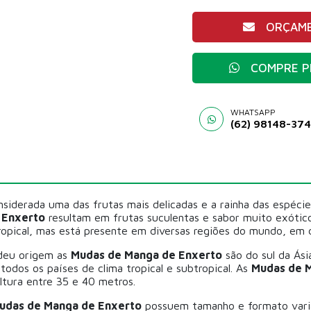
ORÇAME
COMPRE P
WHATSAPP
(62) 98148-37
siderada uma das frutas mais delicadas e a rainha das espéci
 Enxerto
resultam em frutas suculentas e sabor muito exótic
ropical, mas está presente em diversas regiões do mundo, em 
 deu origem as
Mudas de Manga de Enxerto
são do sul da Ási
todos os países de clima tropical e subtropical. As
Mudas de 
ltura entre 35 e 40 metros.
udas de Manga de Enxerto
possuem tamanho e formato varia