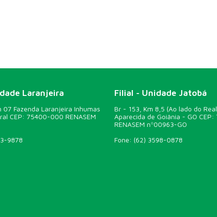
idade Laranjeira
Filial - Unidade Jatobá
07 Fazenda Laranjeira Inhumas
Br - 153, Km 8,5 (Ao lado do Real
ural CEP: 75400-000 RENASEM
Aparecida de Goiânia - GO CEP:
RENASEM nº00963-GO
43-9878
Fone:
(62) 3598-0878