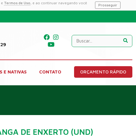
e
Termos de Uso
, e ao continuar navegando você
Prosseguir
229
S E NATIVAS
CONTATO
ORÇAMENTO RÁPIDO
NGA DE ENXERTO (UND)