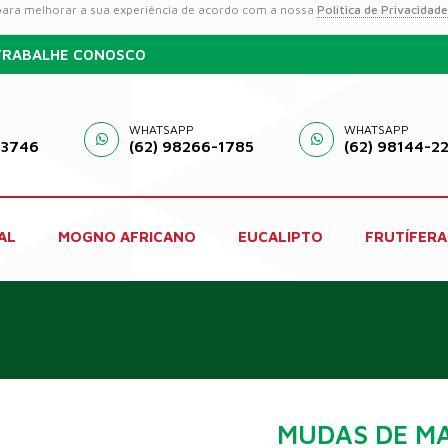
 para melhorar a sua experiência de acordo com a nossa
Política de Privacidade
TRABALHE CONOSCO
WHATSAPP
WHATSAPP
-3746
(62) 98266-1785
(62) 98144-2
AL
MOGNO AFRICANO
EUCALIPTO
FRUTÍFERA
MUDAS DE MA