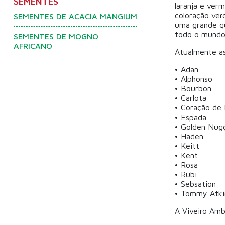
SEMENTES
laranja e ver
coloração ver
SEMENTES DE ACACIA MANGIUM
uma grande qu
todo o mundo.
SEMENTES DE MOGNO
AFRICANO
Atualmente as
• Adan
• Alphonso
• Bourbon
• Carlota
• Coração de 
• Espada
• Golden Nug
• Haden
• Keitt
• Kent
• Rosa
• Rubi
• Sebsation
• Tommy Atki
A Viveiro Amb