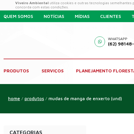
Viveiro Ambiental
utiliza cookies e outras tecnologias semelhantes
concorda com estas condições.
QUEM SOMOS
NOTÍCIAS
MÍDIAS
CLIENTES
WHATSAPP
(62) 98148
PRODUTOS
SERVIÇOS
PLANEJAMENTO FLOREST
home
produtos
mudas de manga de enxerto (und)
/
/
CATEGORIAS