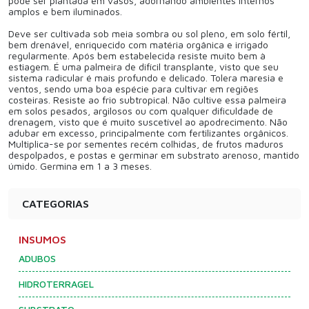
pode ser plantada em vasos, adornando ambientes internos
amplos e bem iluminados.
Deve ser cultivada sob meia sombra ou sol pleno, em solo fértil,
bem drenável, enriquecido com matéria orgânica e irrigado
regularmente. Após bem estabelecida resiste muito bem à
estiagem. É uma palmeira de difícil transplante, visto que seu
sistema radicular é mais profundo e delicado. Tolera maresia e
ventos, sendo uma boa espécie para cultivar em regiões
costeiras. Resiste ao frio subtropical. Não cultive essa palmeira
em solos pesados, argilosos ou com qualquer dificuldade de
drenagem, visto que é muito suscetível ao apodrecimento. Não
adubar em excesso, principalmente com fertilizantes orgânicos.
Multiplica-se por sementes recém colhidas, de frutos maduros
despolpados, e postas e germinar em substrato arenoso, mantido
úmido. Germina em 1 a 3 meses.
CATEGORIAS
INSUMOS
ADUBOS
HIDROTERRAGEL