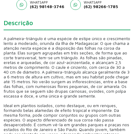
WHATSAPP
WHATSAPP
(62) 98148-3746
(62) 98266-1785
Descrição
A palmeira-triângulo é uma espécie de estipe único e crescimento
lento a moderado, oriunda da Ilha de Madagascar. O que chama a
atenção nesta espécie é a disposição das folhas na coroa da
planta. Elas surgem agrupadas em três seções, de forma que ao
corte transversal, tem-se um triângulo. As folhas são pinadas,
eretas e arqueadas, de cor azul-acinzentada, e alcançam 2,5
metros de comprimento. O caule é cinzento, com cerca de 30 a
40 cm de diâmetro. A palmeira-triângulo alcança geralmente de 3
a 6 metros de altura em cultivo, mas em seu habitat pode chegar
até 15 metros. No verão surgem as inflorescências, entre a base
das folhas, com numerosas flores pequenas, de cor amarela. Os
frutos que se seguem são drupas carnosas, ovóides, com polpa
escassa e doce, e uma única e grande semente.
Ideal em plantios isolados, como destaque, ou em renques,
formando belas alamedas de efeito tropical e imponente. Da
mesma forma, pode compor conjuntos ou grupos com outras
espécies. O aspecto diferenciado de sua coroa não passa
desapercebido. É comum vê-la em grandes parques e praças nos
estados do Rio de Janeiro e São Paulo. Quando jovem, também