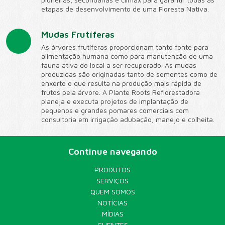
etapas de desenvolvimento de uma Floresta Nativa.
Mudas Frutíferas
As árvores frutíferas proporcionam tanto fonte para
alimentação humana como para manutenção de uma
fauna ativa do local a ser recuperado. As mudas
produzidas são originadas tanto de sementes como de
enxerto o que resulta na produção mais rápida de
frutos pela árvore. A Plante Roots Reflorestadora
planeja e executa projetos de implantação de
pequenos e grandes pomares comerciais com
consultoria em irrigação adubação, manejo e colheita.
Continue navegando
PRODUTOS
SERVIÇOS
QUEM SOMOS
NOTÍCIAS
MÍDIAS
CLIENTES