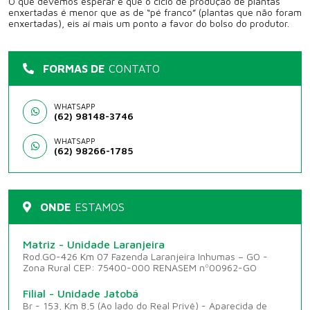
O que devemos esperar é que o ciclo de produção de plantas
enxertadas é menor que as de “pé franco” (plantas que não foram
enxertadas), eis aí mais um ponto a favor do bolso do produtor.
FORMAS DE
CONTATO
WHATSAPP
(62) 98148-3746
WHATSAPP
(62) 98266-1785
ONDE
ESTAMOS
Matriz - Unidade Laranjeira
Rod.GO-426 Km 07 Fazenda Laranjeira Inhumas – GO -
Zona Rural CEP: 75400-000 RENASEM nº00962-GO
Filial - Unidade Jatobá
Br - 153, Km 8,5 (Ao lado do Real Privê) - Aparecida de