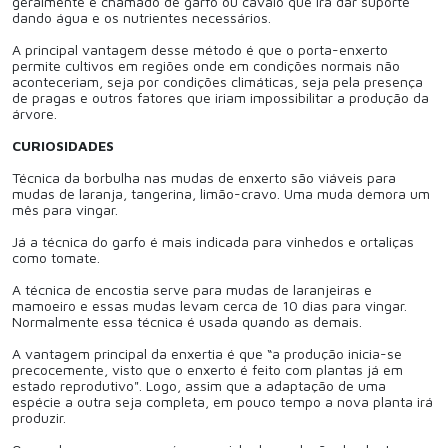
geralmente é chamado de garfo ou cavalo que irá dar suporte
dando água e os nutrientes necessários.
A principal vantagem desse método é que o porta-enxerto
permite cultivos em regiões onde em condições normais não
aconteceriam, seja por condições climáticas, seja pela presença
de pragas e outros fatores que iriam impossibilitar a produção da
árvore.
CURIOSIDADES
Técnica da borbulha nas mudas de enxerto são viáveis para
mudas de laranja, tangerina, limão-cravo. Uma muda demora um
mês para vingar.
Já a técnica do garfo é mais indicada para vinhedos e ortaliças
como tomate.
A técnica de encostia serve para mudas de laranjeiras e
mamoeiro e essas mudas levam cerca de 10 dias para vingar.
Normalmente essa técnica é usada quando as demais.
A vantagem principal da enxertia é que “a produção inicia-se
precocemente, visto que o enxerto é feito com plantas já em
estado reprodutivo". Logo, assim que a adaptação de uma
espécie a outra seja completa, em pouco tempo a nova planta irá
produzir.