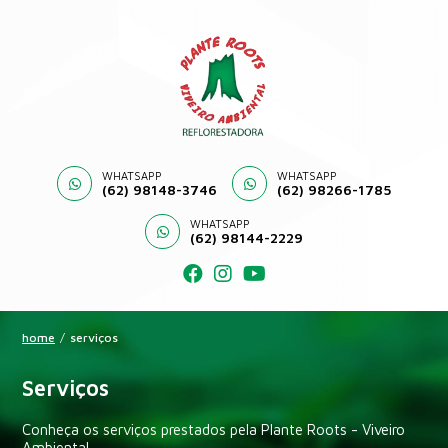
WHATSAPP
WHATSAPP
(62) 98148-3746
(62) 98266-1785
WHATSAPP
(62) 98144-2229
home
/
serviços
Serviços
Conheça os serviços prestados pela Plante Roots - Viveiro
Ambiental