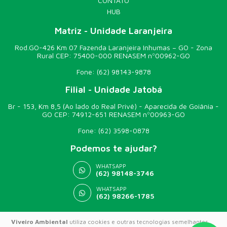
CONTATO
HUB
Matriz - Unidade Laranjeira
Rod.GO-426 Km 07 Fazenda Laranjeira Inhumas – GO - Zona
Rural CEP: 75400-000 RENASEM nº00962-GO
Fone:
(62) 98143-9878
Filial - Unidade Jatobá
Br - 153, Km 8,5 (Ao lado do Real Privê) - Aparecida de Goiânia -
GO CEP: 74912-651 RENASEM nº00963-GO
Fone:
(62) 3598-0878
Podemos te ajudar?
WHATSAPP
(62) 98148-3746
WHATSAPP
(62) 98266-1785
Viveiro Ambiental
utiliza cookies e outras tecnologias semelhantes
© 2026 VIVEIRO AMBIENTAL