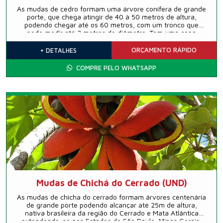
As mudas de cedro formam uma árvore conífera de grande
porte, que chega atingir de 40 à 50 metros de altura,
podendo chegar até os 60 metros, com um tronco que
pode medir até 3 metros de diâmetro. Tem uma copa
cónica, com ramos nivelados e lançamentos pendentes.
ORÇAMENTO
RÁPIDO
+ DETALHES
COMPRE PELO WHATSAPP
Mudas de Chichá do Cerrado (UND)
As mudas de chicha do cerrado formam árvores centenária
de grande porte podendo alcançar até 25m de altura,
nativa brasileira da região do Cerrado e Mata Atlântica
extendendo-se nos Estados de São Paulo, Minas Gerais,