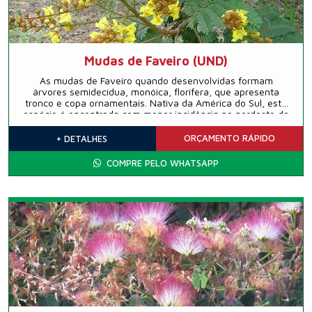
Mudas de Faveiro (UND)
As mudas de Faveiro quando desenvolvidas formam
árvores semidecídua, monóica, florífera, que apresenta
tronco e copa ornamentais. Nativa da América do Sul, esta
espécie é encontrada com menor incidência no nordeste do
país.
ORÇAMENTO
RÁPIDO
+ DETALHES
COMPRE PELO WHATSAPP