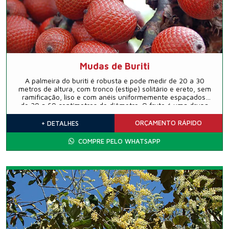
Mudas de Buriti
A palmeira do buriti é robusta e pode medir de 20 a 30
metros de altura, com tronco (estipe) solitário e ereto, sem
ramificação, liso e com anéis uniformemente espaçados,
de 30 a 60 centímetros de diâmetro. O fruto é uma drupa
globoso-alongada de 4 a 7 centímetros de comprimento.
Comum em toda a Amazônia, Nordeste, Centro Oeste e
ORÇAMENTO
RÁPIDO
+ DETALHES
Brasil Central, atingindo seu limite austral no norte do
estado de São Paulo.
COMPRE PELO WHATSAPP