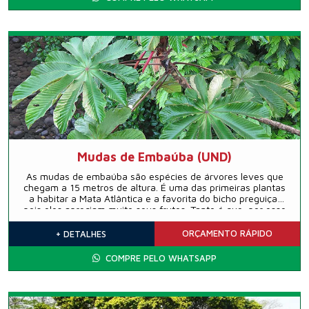
Mudas de Embaúba (UND)
As mudas de embaúba são espécies de árvores leves que
chegam a 15 metros de altura. É uma das primeiras plantas
a habitar a Mata Atlântica e a favorita do bicho preguiça,
pois eles apreciam muito seus frutos. Tanto é que, por esse
motivo, ela ganhou o apelido de árvore da preguiça.
ORÇAMENTO
RÁPIDO
+ DETALHES
COMPRE PELO WHATSAPP