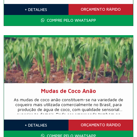
Espérito Santo, Rio de Janeiro e Goiás. A árvore possui um
tronco ereto com 30 a 60cm de diâmetro, possui casca
ORÇAMENTO
RÁPIDO
+ DETALHES
estriada castanho-amarelada e ramos grossos.
COMPRE PELO WHATSAPP
Mudas de Coco Anão
As mudas de coco anão constituem-se na variedade de
coqueiro mais utilizada comercialmente no Brasil, para
produção de água de coco, com qualidade sensorial
superior às demais. Pode ser empregada também na
agroindústria de alimentos e/ou do fruto seco in natura,
com produtividade estimada de polpa nos plantios
ORÇAMENTO
RÁPIDO
+ DETALHES
tecnificados.
COMPRE PELO WHATSAPP