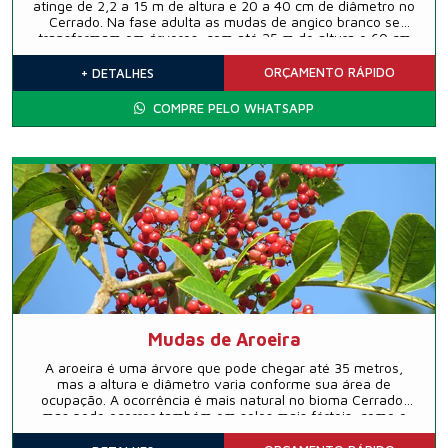
atinge de 2,2 a 15 m de altura e 20 a 40 cm de diâmetro no
Cerrado. Na fase adulta as mudas de angico branco se
transformam em árvores, com até 25 m de altura e 60 cm
de diâmetro, na Floresta Estacional Semidecidual, no
noroeste do Paraná.
ORÇAMENTO
RÁPIDO
+ DETALHES
COMPRE PELO WHATSAPP
Mudas de Aroeira
A aroeira é uma árvore que pode chegar até 35 metros,
mas a altura e diâmetro varia conforme sua área de
ocupação. A ocorrência é mais natural no bioma Cerrado,
mas pode ocorrer também em solos mais férteis, como o
da Floresta Atlântica.