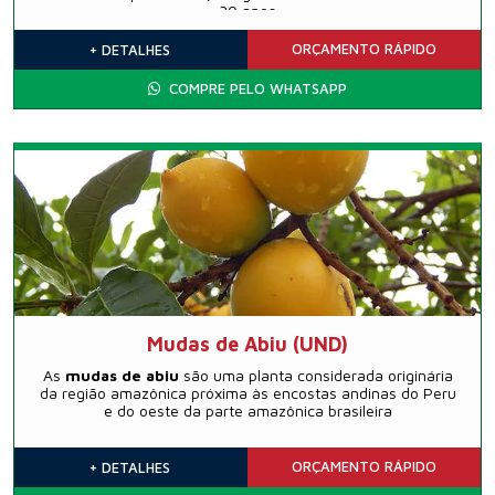
30 anos
ORÇAMENTO
RÁPIDO
+ DETALHES
COMPRE PELO WHATSAPP
Mudas de Abiu (UND)
As
mudas de abiu
são uma planta considerada originária
da região amazônica próxima às encostas andinas do Peru
e do oeste da parte amazônica brasileira
ORÇAMENTO
RÁPIDO
+ DETALHES