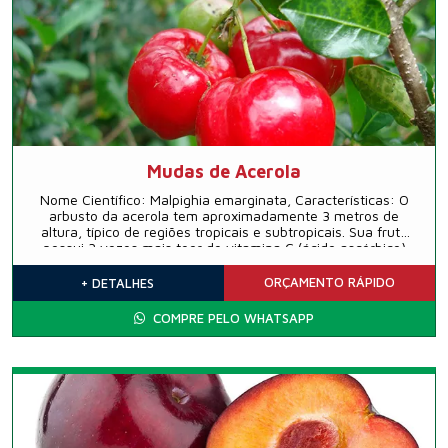
Mudas de Acerola
Nome Científico: Malpighia emarginata, Características: O
arbusto da acerola tem aproximadamente 3 metros de
altura, típico de regiões tropicais e subtropicais. Sua fruta
possui 3 vezes mais teor de vitamina C (ácido ascórbico)
do que a laranja e se adapta muito bem às condições
climáticas do norte e nordeste do Brasil.
ORÇAMENTO
RÁPIDO
+ DETALHES
COMPRE PELO WHATSAPP