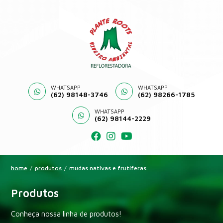
WHATSAPP
WHATSAPP
(62) 98148-3746
(62) 98266-1785
WHATSAPP
(62) 98144-2229
home
/
produtos
/
mudas nativas e frutíferas
Produtos
Conheça nossa linha de produtos!