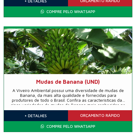
ORÇAMENTO
RÁPIDO
+ DETALHES
COMPRE PELO WHATSAPP
Mudas de Banana (UND)
A Viveiro Ambiental possui uma diversidade de mudas de
Banana, da mais alta qualidade e fornecidas para
produtores de todo o Brasil. Confira as características das
cinco variedades de mudas de Banana mais conhecidas no
país e as vantages de cultivo dessa fruta versátil e nativa.
ORÇAMENTO
RÁPIDO
+ DETALHES
COMPRE PELO WHATSAPP