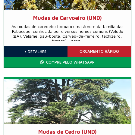
Mudas de Carvoeiro (UND)
As mudas de carvoeiro formam uma árvore da família das
Fabaceae, conhecida por diversos nomes comuns (Veludo
(BA), Velame, pau-bosta, Carvão-de-ferreiro, tachizeiro-
branco). Encon...
ORÇAMENTO
RÁPIDO
+ DETALHES
COMPRE PELO WHATSAPP
Mudas de Cedro (UND)