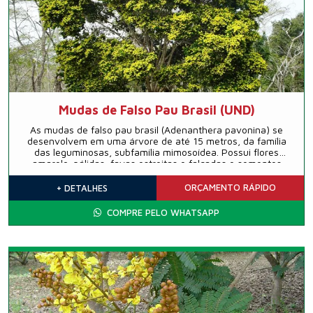
Mudas de Falso Pau Brasil (UND)
As mudas de falso pau brasil (Adenanthera pavonina) se
desenvolvem em uma árvore de até 15 metros, da família
das leguminosas, subfamília mimosoídea. Possui flores
amarelo-pálidas, favas estreitas e falcadas e sementes
vermelhas, muito duras e lustrosas.
ORÇAMENTO
RÁPIDO
+ DETALHES
COMPRE PELO WHATSAPP