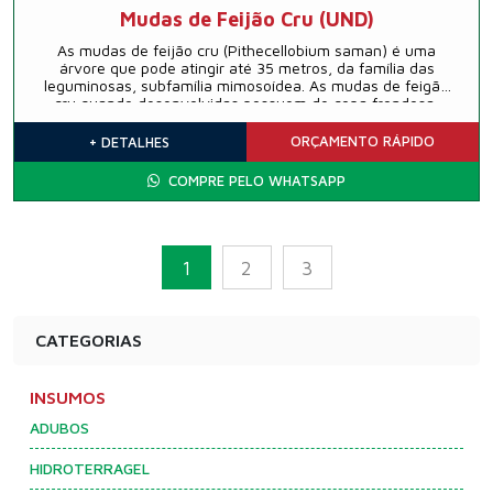
Mudas de Feijão Cru (UND)
As mudas de feijão cru (Pithecellobium saman) é uma
árvore que pode atingir até 35 metros, da família das
leguminosas, subfamília mimosoídea. As mudas de feigão
cru quando desenvolvidas possuem de copa frondosa,
folhas bipenadas, flores branco-róseas e vagens utilizadas
como forragem, nativa das Américas Central e do Sul.
ORÇAMENTO
RÁPIDO
+ DETALHES
COMPRE PELO WHATSAPP
1
2
3
CATEGORIAS
INSUMOS
ADUBOS
HIDROTERRAGEL