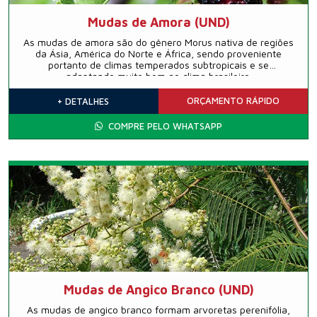
Mudas de Amora (UND)
As mudas de amora são do gênero Morus nativa de regiões
da Ásia, América do Norte e África, sendo proveniente
portanto de climas temperados subtropicais e se
adaptando muito bem ao clima brasileiro.
ORÇAMENTO
RÁPIDO
+ DETALHES
COMPRE PELO WHATSAPP
Mudas de Angico Branco (UND)
As mudas de angico branco formam arvoretas perenifólia,