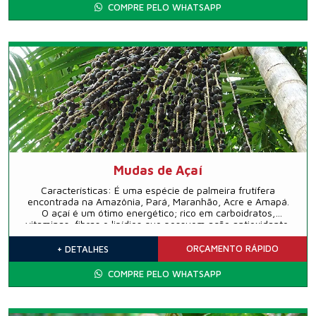
COMPRE PELO WHATSAPP
Mudas de Açaí
Características: É uma espécie de palmeira frutífera
encontrada na Amazônia, Pará, Maranhão, Acre e Amapá.
O açaí é um ótimo energético; rico em carboidratos,
vitaminas, fibras e lipídios que possuem ação antioxidante,
propriedades anti-inflamatórias e diversos sais minerais.
ORÇAMENTO
RÁPIDO
+ DETALHES
COMPRE PELO WHATSAPP