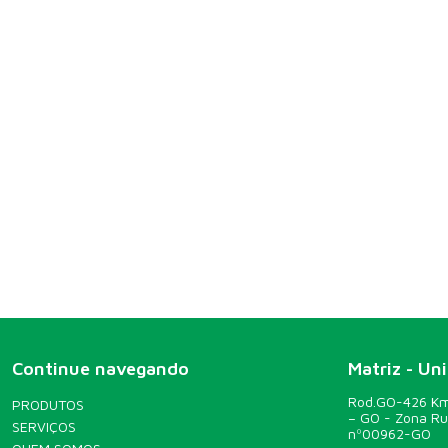
Continue navegando
Matriz - Un
Rod.GO-426 Km 
PRODUTOS
– GO - Zona R
SERVIÇOS
nº00962-GO