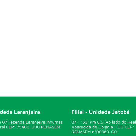
idade Laranjeira
Filial - Unidade Jatobá
07 Fazenda Laranjeira Inhumas
Br - 153, Km 8,5 (Ao lado do Real
ural CEP: 75400-000 RENASEM
Aparecida de Goiânia - GO CEP:
RENASEM nº00963-GO