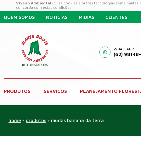
Viveiro Ambiental
utiliza cookies e outras tecnologias semelhantes
concorda com estas condições.
QUEM SOMOS
NOTÍCIAS
MÍDIAS
CLIENTES
WHATSAPP
(62) 98148
PRODUTOS
SERVIÇOS
PLANEJAMENTO FLOREST
home
produtos
mudas banana da terra
/
/