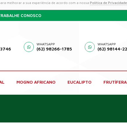
 para melhorar a sua experiência de acordo com a nossa
Política de Privacidade
TRABALHE CONOSCO
WHATSAPP
WHATSAPP
-3746
(62) 98266-1785
(62) 98144-2
AL
MOGNO AFRICANO
EUCALIPTO
FRUTÍFERA