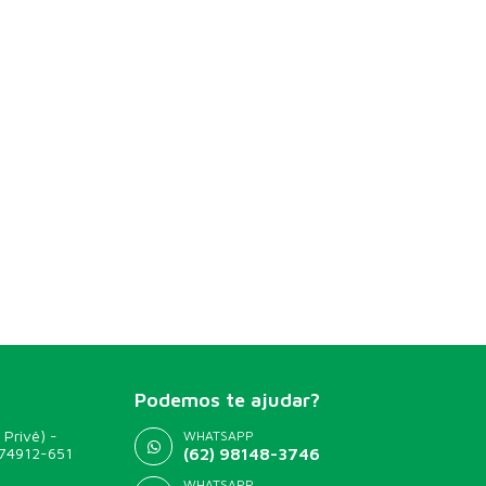
Podemos te ajudar?
 Privê) -
WHATSAPP
 74912-651
(62) 98148-3746
WHATSAPP