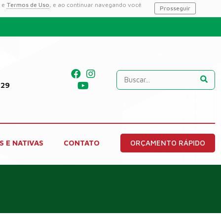
e
Termos de Uso
, e ao continuar navegando você
Prosseguir
229
S E NATIVAS
CONTATO
ORÇAMENTO RÁPIDO