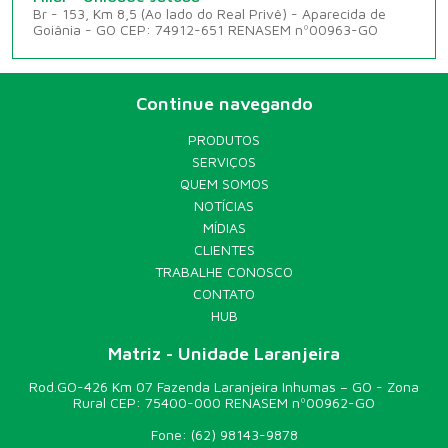
Br - 153, Km 8,5 (Ao lado do Real Privê) - Aparecida de
Goiânia - GO CEP: 74912-651 RENASEM nº00963-GO
Continue navegando
PRODUTOS
SERVIÇOS
QUEM SOMOS
NOTÍCIAS
MÍDIAS
CLIENTES
TRABALHE CONOSCO
CONTATO
HUB
Matriz - Unidade Laranjeira
Rod.GO-426 Km 07 Fazenda Laranjeira Inhumas – GO - Zona
Rural CEP: 75400-000 RENASEM nº00962-GO
Fone:
(62) 98143-9878