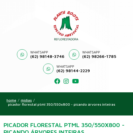
WHATSAPP
WHATSAPP
(62) 98148-3746
(62) 98266-1785
WHATSAPP
(62) 98144-2229
home
/
mídias
/
picador florestal ptml 350/550x800 - picando árvores inteiras
PICADOR FLORESTAL PTML 350/550X800 -
PICANDO ÁRVORES INTEIRAS