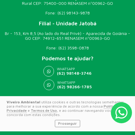
Rural CEP: 75400-000 RENASEM nº00962-GO
Fone:
(62) 98143-9878
Filial - Unidade Jatobá
Br - 153, Km 8,5 (Ao lado do Real Privê) - Aparecida de Goiânia -
GO CEP: 74912-651 RENASEM nº00963-GO
Fone:
(62) 3598-0878
Podemos te ajudar?
WHATSAPP
(62) 98148-3746
WHATSAPP
(62) 98266-1785
Viveiro Ambiental
utiliza cookies e outras tecnologias semelhantes
© 2026 VIVEIRO AMBIENTAL
para melhorar a sua experiência de acordo com a nossa
Política de
Privacidade
e
Termos de Uso
, e ao continuar navegando você
concorda com estas condições.
Prosseguir