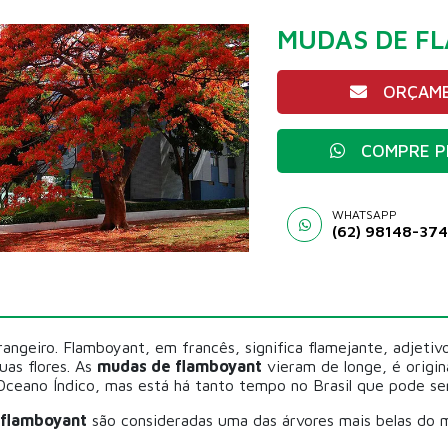
MUDAS DE F
ORÇAME
COMPRE P
WHATSAPP
(62) 98148-37
angeiro. Flamboyant, em francês, significa flamejante, adjetiv
uas flores. As
mudas de flamboyant
vieram de longe, é origin
 Oceano Índico, mas está há tanto tempo no Brasil que pode s
 flamboyant
são consideradas uma das árvores mais belas do m