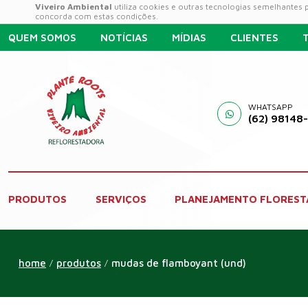
Viveiro Ambiental
utiliza cookies e outras tecnologias semelhantes
concorda com estas condições.
QUEM SOMOS
NOTÍCIAS
MÍDIAS
CLIENTES
WHATSAPP
(62) 98148
PRODUTOS
SERVIÇOS
PLANEJAMENTO FLOREST
home
produtos
mudas de flamboyant (und)
/
/