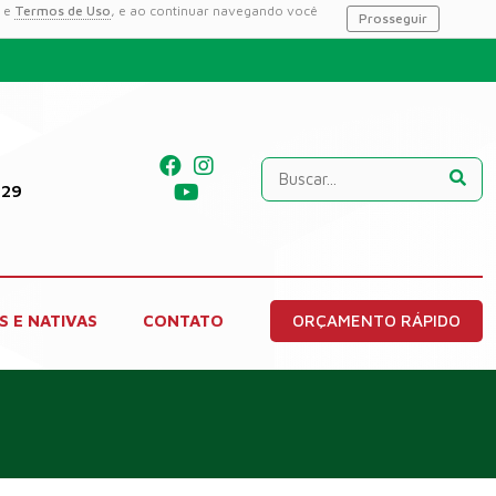
e
Termos de Uso
, e ao continuar navegando você
Prosseguir
229
S E NATIVAS
CONTATO
ORÇAMENTO RÁPIDO