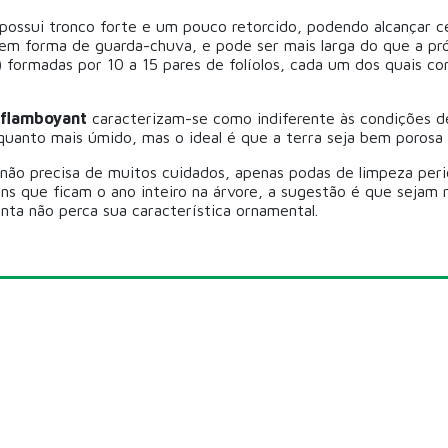
 possui tronco forte e um pouco retorcido, podendo alcançar c
em forma de guarda-chuva, e pode ser mais larga do que a própr
 formadas por 10 a 15 pares de folíolos, cada um dos quais co
 flamboyant
caracterizam-se como indiferente às condições d
quanto mais úmido, mas o ideal é que a terra seja bem poros
não precisa de muitos cuidados, apenas podas de limpeza peri
s que ficam o ano inteiro na árvore, a sugestão é que sejam r
anta não perca sua característica ornamental.