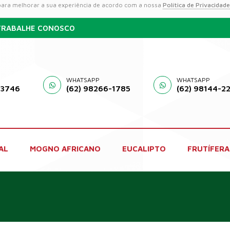
 para melhorar a sua experiência de acordo com a nossa
Política de Privacidade
TRABALHE CONOSCO
WHATSAPP
WHATSAPP
-3746
(62) 98266-1785
(62) 98144-2
AL
MOGNO AFRICANO
EUCALIPTO
FRUTÍFERA