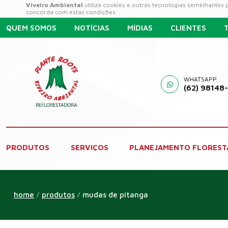
Viveiro Ambiental
utiliza cookies e outras tecnologias semelhantes
concorda com estas condições.
QUEM SOMOS
NOTÍCIAS
MÍDIAS
CLIENTES
WHATSAPP
(62) 98148
PRODUTOS
SERVIÇOS
PLANEJAMENTO FLOREST
home
produtos
mudas de pitanga
/
/