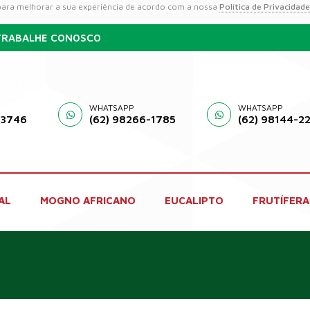
 para melhorar a sua experiência de acordo com a nossa
Política de Privacidade
TRABALHE CONOSCO
WHATSAPP
WHATSAPP
-3746
(62) 98266-1785
(62) 98144-2
AL
MOGNO AFRICANO
EUCALIPTO
FRUTÍFERA