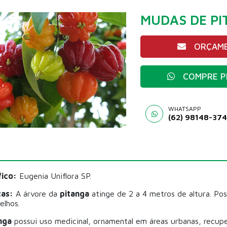
MUDAS DE PI
ORÇAME
COMPRE P
WHATSAPP
(62) 98148-37
ico:
Eugenia Uniflora SP.
cas:
A árvore da
pitanga
atinge de 2 a 4 metros de altura. Pos
elhos.
nga
possui uso medicinal, ornamental em áreas urbanas, recup