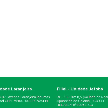
idade Laranjeira
Filial - Unidade Jatobá
07 Fazenda Laranjeira Inhumas
Br - 153, Km 8,5 (Ao lado do Real
ural CEP: 75400-000 RENASEM
Aparecida de Goiânia - GO CEP:
RENASEM nº00963-GO