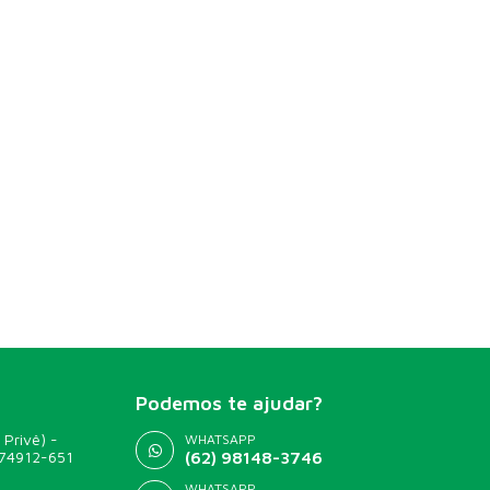
Podemos te ajudar?
 Privê) -
WHATSAPP
 74912-651
(62) 98148-3746
WHATSAPP