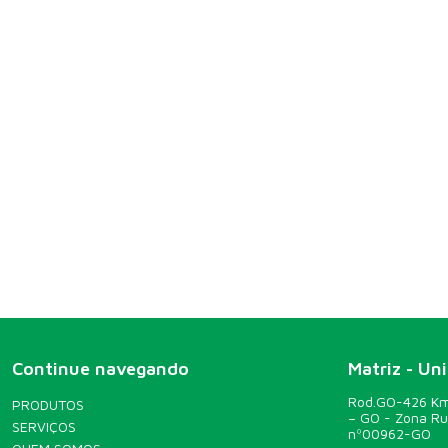
Continue navegando
Matriz - Un
Rod.GO-426 Km 
PRODUTOS
– GO - Zona R
SERVIÇOS
nº00962-GO