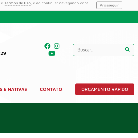
e
Termos de Uso
, e ao continuar navegando você
Prosseguir
229
S E NATIVAS
CONTATO
ORÇAMENTO RÁPIDO