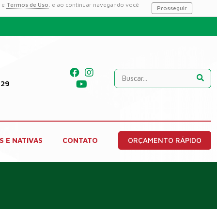
e
Termos de Uso
, e ao continuar navegando você
Prosseguir
229
S E NATIVAS
CONTATO
ORÇAMENTO RÁPIDO