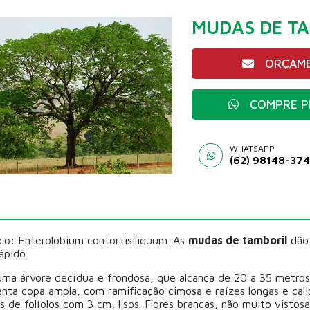
MUDAS DE TA
ORÇAME
COMPRE P
WHATSAPP
(62) 98148-37
co: Enterolobium contortisiliquum. As
mudas de tamboril
dão 
ápido.
uma árvore decídua e frondosa, que alcança de 20 a 35 metros
enta copa ampla, com ramificação cimosa e raízes longas e cal
s de folíolos com 3 cm, lisos. Flores brancas, não muito visto