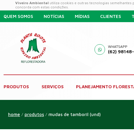
Viveiro Ambiental
utiliza cookies e outras tecnologias semelhantes
concorda com estas condições.
QUEM SOMOS
NOTÍCIAS
MÍDIAS
CLIENTES
WHATSAPP
(62) 98148
PRODUTOS
SERVIÇOS
PLANEJAMENTO FLOREST
home
produtos
mudas de tamboril (und)
/
/