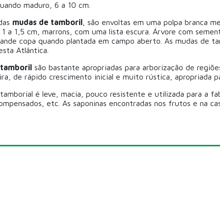
uando maduro, 6 a 10 cm.
das
mudas de tamboril
, são envoltas em uma polpa branca mei
l. 1 a 1,5 cm, marrons, com uma lista escura. Árvore com semen
ande copa quando plantada em campo aberto. As mudas de ta
esta Atlântica.
tamboril
são bastante apropriadas para arborização de regi
ra, de rápido crescimento inicial e muito rústica, apropriada p
tamborial é leve, macia, pouco resistente e utilizada para a fa
ompensados, etc. As saponinas encontradas nos frutos e na ca