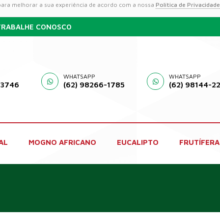
 para melhorar a sua experiência de acordo com a nossa
Política de Privacidade
TRABALHE CONOSCO
WHATSAPP
WHATSAPP
-3746
(62) 98266-1785
(62) 98144-2
AL
MOGNO AFRICANO
EUCALIPTO
FRUTÍFERA