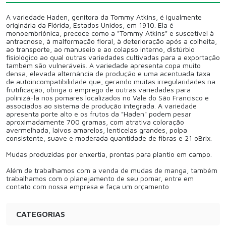
A variedade Haden, genitora da Tommy Atkins, é igualmente
originária da Flórida, Estados Unidos, em 1910. Ela é
monoembriônica, precoce como a "Tommy Atkins" e suscetível à
antracnose, à malformação floral, à deterioração após a colheita,
ao transporte, ao manuseio e ao colapso interno, distúrbio
fisiológico ao qual outras variedades cultivadas para a exportação
também são vulneráveis. A variedade apresenta copa muito
densa, elevada alternância de produção e uma acentuada taxa
de autoincompatibilidade que, gerando muitas irregularidades na
frutificação, obriga o emprego de outras variedades para
polinizá-la nos pomares localizados no Vale do São Francisco e
associados ao sistema de produção integrada. A variedade
apresenta porte alto e os frutos da "Haden" podem pesar
aproximadamente 700 gramas, com atrativa coloração
avermelhada, laivos amarelos, lenticelas grandes, polpa
consistente, suave e moderada quantidade de fibras e 21 oBrix.
Mudas produzidas por enxertia, prontas para plantio em campo.
Além de trabalhamos com a venda de mudas de manga, também
trabalhamos com o planejamento de seu pomar, entre em
contato com nossa empresa e faça um orçamento
CATEGORIAS