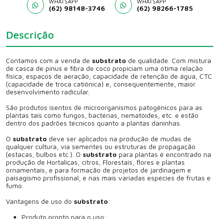
WHATSAPP
WHATSAPP
(62) 98148-3746
(62) 98266-1785
Descrição
Contamos com a venda de
substrato
de qualidade. Com mistura
de casca de pinus e fibra de coco propiciam uma ótima relação
física, espaços de aeração, capacidade de retenção de água, CTC
(capacidade de troca catiônica) e, consequentemente, maior
desenvolvimento radicular.
São produtos isentos de microorganismos patogênicos para as
plantas tais como fungos, bactérias, nematóides, etc. e estão
dentro dos padrões técnicos quanto a plantas daninhas.
O
substrato
deve ser aplicados na produção de mudas de
qualquer cultura, via sementes ou estruturas de propagação
(estacas, bulbos etc.). O
substrato
para plantas é encontrado na
produção de Hortaliças, citros, Florestais, flores e plantas
ornamentais, e para formação de projetos de jardinagem e
paisagismo profissional, e nas mais variadas espécies de frutas e
fumo.
Vantagens de uso do
substrato
:
Produto pronto para o uso;