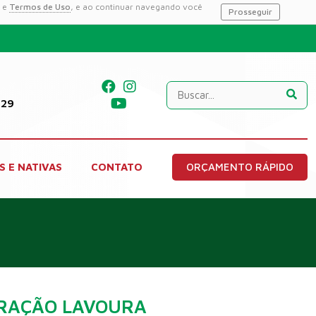
e
Termos de Uso
, e ao continuar navegando você
Prosseguir
229
S E NATIVAS
CONTATO
ORÇAMENTO RÁPIDO
RAÇÃO LAVOURA