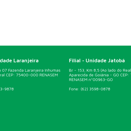
idade Laranjeira
Filial - Unidade Jatobá
07 Fazenda Laranjeira Inhumas
Br - 153, Km 8,5 (Ao lado do Real
ural CEP: 75400-000 RENASEM
Aparecida de Goiânia - GO CEP:
RENASEM nº00963-GO
43-9878
Fone:
(62) 3598-0878