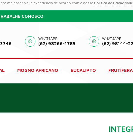
 para melhorar a sua experiência de acordo com a nossa
Política de Privacidade
TRABALHE CONOSCO
WHATSAPP
WHATSAPP
-3746
(62) 98266-1785
(62) 98144-2
AL
MOGNO AFRICANO
EUCALIPTO
FRUTÍFERA
INTEG