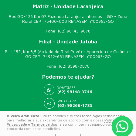
Matriz - Unidade Laranjeira
Rod.GO-426 Km 07 Fazenda Laranjeira Inhumas – GO - Zona
Rural CEP: 75400-000 RENASEM nº00962-GO
Fone:
(62) 98143-9878
Filial - Unidade Jatobá
Br - 153, Km 8,5 (Ao lado do Real Privê) - Aparecida de Goiânia -
GO CEP: 74912-651 RENASEM nº00963-GO
Fone:
(62) 3598-0878
Podemos te ajudar?
WHATSAPP
(62) 98148-3746
WHATSAPP
(62) 98266-1785
Viveiro Ambiental
utiliza cookies e outras tecnologias semelhantes
para melhorar a sua experiência de acordo com a nossa
Política de
© 2026 VIVEIRO AMBIENTAL
Privacidade
e
Termos de Uso
, e ao continuar navegando você
concorda com estas condições.