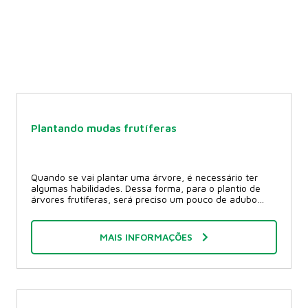
Plantando mudas frutíferas
Quando se vai plantar uma árvore, é necessário ter
algumas habilidades. Dessa forma, para o plantio de
árvores frutíferas, será preciso um pouco de adubo
animal curtido de gado ou aves. Esse tipo de adubo é
comercializado em sacos. Outra opção nutritiva, é a
farinha de ossos que é boa fonte de fósforo. Para ter
MAIS INFORMAÇÕES
certeza de que sua muda vai vingar, precisa-se de
areia de construção para ajudar a drenagem e
composto orgânico e/ou húmus de minhoca. Ela
também serve para adicionar elementos orgânicos para
a planta e melhorar suas condições de absorção de
nutrientes do solo. O adubo químico granulado NPK