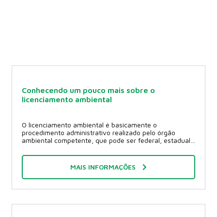
Confira as últimas notícias sobre o mundo do agro.
Conhecendo um pouco mais sobre o
licenciamento ambiental
O licenciamento ambiental é basicamente o
procedimento administrativo realizado pelo órgão
ambiental competente, que pode ser federal, estadual
ou municipal, para licenciar a instalação, ampliação,
modificação e operação de atividades e
empreendimentos que utilizam recursos naturais, ou
MAIS INFORMAÇÕES
que sejam potencialmente poluidores ou que possam
causar degradação ambiental. O licenciamento é um
dos instrumentos de gestão ambiental estabelecido
pela lei Federal n.º 6938, de 31/08/81, também
conhecida como Lei da Política Nacional do Meio
Ambiente. Em 1997, a Resolução nº 237 do CONAMA -