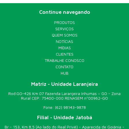
Eldorado Brasil é uma empresa brasileira com alcance
global, que produz celulose a partir de florestas certificadas
Continue navegando
de eucalipto ? fonte 100% renovável ?, com garantia de
práticas sustentáveis, competitividade, alta tecnologia,
inovação de processos, valorização de pessoas e foco no
PRODUTOS
cliente interno e externo. Instalada em Três Lagoas, Mato
SERVIÇOS
Grosso do Sul, tem logística integrada e rede de
QUEM SOMOS
distribuição estrategicamente localizada nos principais
mercados consumidores mundiais. Fonte MF Rural
NOTÍCIAS
MÍDIAS
CLIENTES
TRABALHE CONOSCO
CONTATO
HUB
Matriz - Unidade Laranjeira
Rod.GO-426 Km 07 Fazenda Laranjeira Inhumas – GO - Zona
Rural CEP: 75400-000 RENASEM nº00962-GO
Fone:
(62) 98143-9878
Filial - Unidade Jatobá
Br - 153, Km 8,5 (Ao lado do Real Privê) - Aparecida de Goiânia -