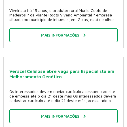
- O chorão, salgueiro-chorão ou salso-chorão (Salix
babylonica) é o nome umaárvore pertencente
Viveirista há 15 anos, o produtor rural Murilo Couto de
à família das Salicaceae ou salgueiros. Parece ser originária
Medeiros ? da Plante Roots Viveiro Ambiental ? empresa
do Leste da Ásia. É uma árvore nativa do norte da China,
situada no município de Inhumas, em Goiás, está de olhos
mas cultivado há milénios em vários locais da Ásia, tendo
abertos quanto ao futuro mercado promissor de madeiras
sido disperso pelo homem ao longo da rota da seda até
nobres no Centro-Oeste e em todo o Brasil. Os números
à Babilónia, daí o seu nome científico. - A chuva-de-ouro é
não deixam por menos: são produzidas mais de 2 milhões
uma árvore ornamental decídua, de floração espetacular,
MAIS INFORMAÇÕES
de mudas de espécies exóticas nobres como mogno
com seus belos cachos pendentes de flores douradas. De
africano, acácia mangium, teca e outras (clonadas e de
porte médio e crescimento rápido, ela alcança cerca de 5 a
semente), 5 milhões de mudas de eucalipto clonado de
10 metros de altura. Seu tronco é elegante, um pouco
várias espécies, 300 mil mudas de seringueira RIM 600 e
tortuoso, e pode ser simples ou múltiplo, com a casca
mais de 500 mil mudas nativas e frutíferas do Cerrado e
cinza-esverdeada. A copa é arredondada, com cerca de 4
Mata Atlântica. De acordo com Murilo Medeiros, essa
metros de diâmetro. As folhas são pinadas, alternas, com 4
quantidade vem crescendo a cada ano devido à demanda
a 8 pares de folíolos elípticos, acuminados e de cor verde-
do mercado. ?Estamos trabalhado além do viveiro para
viva. - O ipê-de-jardim é uma arvoreta bastante
Veracel Celulose abre vaga para Especialista em
produção de mudas. Atuamos como reflorestadora,
ramificada, que pode alcançar 4 a 6 metros de altura. Ele
Melhoramento Genético
fazendo planejamento, preparo, correção de solo, plantio,
apresenta folhas compostas por folíolos ovais-lanceolados,
manutenção, beneficiamento e comercialização de
sub-sésseis e de bordas serrilhadas. As inflorescências são
povoamentos florestais. Também desenvolvemos trabalhos
terminais ou axilares, com muitas flores tubulares,
Os interessados devem enviar currículo acessando ao site
de consultoria, desde o planejamento e licenciamentos
amarelas, muito parecidas com as do Ipê-amarelo
da empesa até o dia 21 deste mês Os interessados devem
ambientais em geral?, detalhou Murilo de Medeiros. Em
(Tabebuia spp). A floração é maior nos meses mais
cadastrar currículo até o dia 21 deste mês, acessando o
Inhumas, a fazenda Laranjeira - matriz da Plante Roots
quentes, mas pode perdurar durante o outono. Os frutos
site www.veracel.com.br. Basta localizar a opção Trabalhe
Viveiro Ambiental - está com mais de 500 hectares de
são cápsulas glabras deiscentes, compridas e contém
Conosco ? Clique aqui e cadastre o seu currículo ? Acesse
florestas plantadas. A propriedade é considerada uma
muitas sementes aladas.
Conheça as nossas vagas ? Clique no título e terá o acesso
fazenda modelo em produção e plantio de espécies
MAIS INFORMAÇÕES
para candidatar-se. A candidatura à vaga só é possível
exóticas, tanto no sistema adensado, como nos sistemas
após o cadastro das informações no site. Fonte MF Rural
ILPF (integração lavoura-pecuária-floresta), que vêm