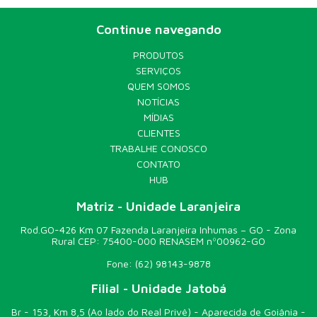
oportunidade de melhor remunerar o produtor florestal.
Engenheira Florestal pela Universidade Federal do Paraná e
Continue navegando
mestre em Ciência Florestal pela Universidade Federal de
Viçosa (UFV). A dissertação foi defendida mediante
orientação dos professores doutores Sebastião Valverde e
PRODUTOS
Angélica de Cássia Oliveira Carneiro. Mais informações:
SERVIÇOS
engisbaex@gmail.com Fonte MF Rural
QUEM SOMOS
NOTÍCIAS
MÍDIAS
CLIENTES
TRABALHE CONOSCO
CONTATO
HUB
Matriz - Unidade Laranjeira
Rod.GO-426 Km 07 Fazenda Laranjeira Inhumas – GO - Zona
Rural CEP: 75400-000 RENASEM nº00962-GO
Fone:
(62) 98143-9878
Filial - Unidade Jatobá
Br - 153, Km 8,5 (Ao lado do Real Privê) - Aparecida de Goiânia -