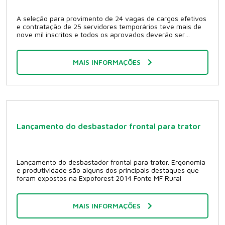
A seleção para provimento de 24 vagas de cargos efetivos
e contratação de 25 servidores temporários teve mais de
nove mil inscritos e todos os aprovados deverão ser
nomeados nos próximos meses Foi publicado no Diário
Oficial da União (DOU) o resultado final e a homologação do
concurso público e do processo seletivo realizados pelo
MAIS INFORMAÇÕES
Serviço Florestal Brasileiro (SFB). As provas foram
realizadas no dia 8 de junho em Brasília (DF), Santarém
(PA), Porto Velho (RO), Natal (RN) e Curitiba (PR). Os
candidatos aprovados deverão ser nomeados nos
próximos meses, após autorização do Ministério do
Planejamento, Orçamento e Gestão. A publicação no DOU
ocorreu no dia 7 deste mês Para ter acesso ao resultado
final acesse:
Lançamento do desbastador frontal para trator
http://www.quadrix.org.br/sfbconcursopublico2014.aspx e
http://www.quadrix.org.br/sfbprocessoseletivo2014.aspx
Fonte MF Rural
Lançamento do desbastador frontal para trator. Ergonomia
e produtividade são alguns dos principais destaques que
foram expostos na Expoforest 2014 Fonte MF Rural
MAIS INFORMAÇÕES