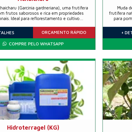
aicharu (Garcinia gardneriana), uma frutífera
Muda de
om frutos saborosos e rica em propriedades
frutífera na
onais. Ideal para reflorestamento e cultivo
para poma
sustentável.
ORÇAMENTO
RÁPIDO
TALHES
+ DE
COMPRE PELO WHATSAPP
Hidroterragel (KG)