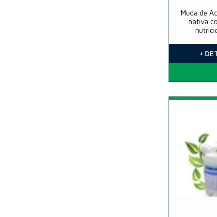
Muda de Ach
nativa c
nutrici
+ DE