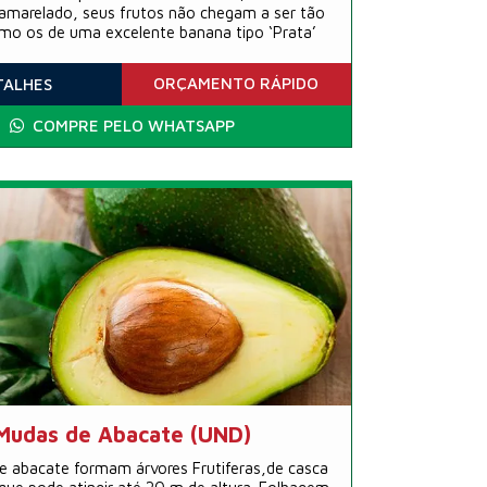
amarelado, seus frutos não chegam a ser tão
mo os de uma excelente banana tipo ‘Prata’
ORÇAMENTO
RÁPIDO
TALHES
COMPRE PELO WHATSAPP
Mudas de Abacate (UND)
 abacate formam árvores Frutiferas,de casca