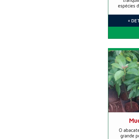
tranqui
espécies d
+ DE
Mud
O abacate
grande p