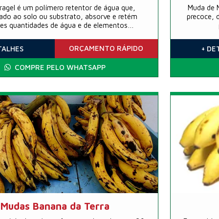
rragel é um polímero retentor de água que,
Muda de 
ado ao solo ou substrato, absorve e retém
precoce, d
es quantidades de água e de elementos
fertilizantes, co...
ORÇAMENTO
RÁPIDO
TALHES
+ DE
COMPRE PELO WHATSAPP
Mudas Banana da Terra