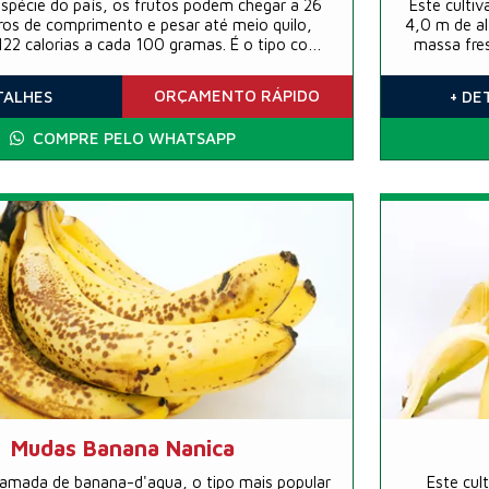
spécie do país, os frutos podem chegar a 26
Este culti
ros de comprimento e pesar até meio quilo,
4,0 m de al
22 calorias a cada 100 gramas. É o tipo com
massa fres
mais q...
ORÇAMENTO
RÁPIDO
TALHES
+ DE
COMPRE PELO WHATSAPP
Mudas Banana Nanica
mada de banana-d'agua, o tipo mais popular
Este cul