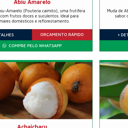
Abiu Amarelo
iu-Amarelo (Pouteria caimito), uma frutífera
Muda de Ab
l com frutos doces e suculentos. Ideal para
sabor 
mares domésticos e reflorestamento.
ORÇAMENTO
RÁPIDO
TALHES
+ DE
COMPRE PELO WHATSAPP
Achaicharu