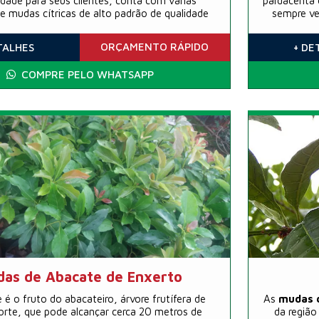
lidade para seus clientes, conta com várias
pardacenta 
e mudas cítricas de alto padrão de qualidade
sempre ve
ORÇAMENTO
RÁPIDO
TALHES
+ DE
COMPRE PELO WHATSAPP
as de Abacate de Enxerto
 é o fruto do abacateiro, árvore frutífera de
As
mudas 
orte, que pode alcançar cerca 20 metros de
da região