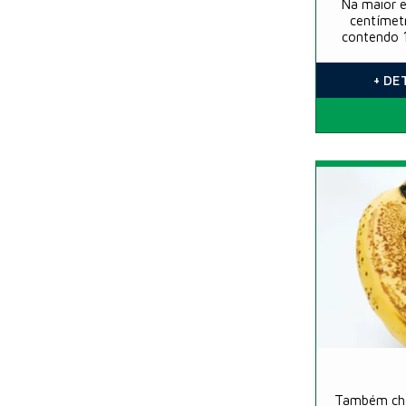
Na maior e
centímet
contendo 1
+ DE
Também cha