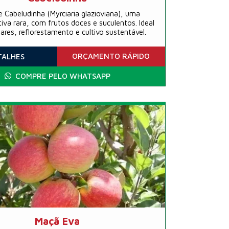
 Cabeludinha (Myrciaria glazioviana), uma
tiva rara, com frutos doces e suculentos. Ideal
res, reflorestamento e cultivo sustentável.
ORÇAMENTO
RÁPIDO
TALHES
COMPRE PELO WHATSAPP
Maçã Eva