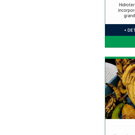
Hidrote
incorpor
grand
+ DE