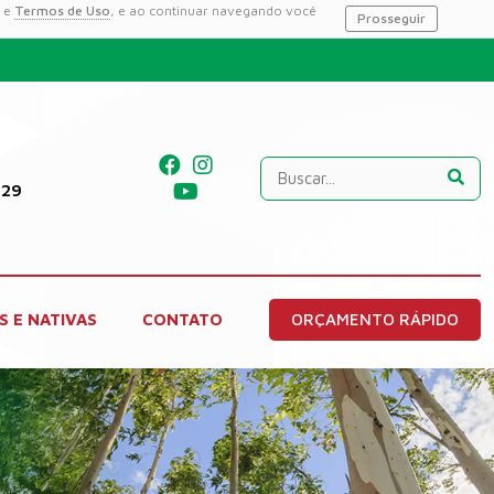
e
Termos de Uso
, e ao continuar navegando você
Prosseguir
229
S E NATIVAS
CONTATO
ORÇAMENTO RÁPIDO