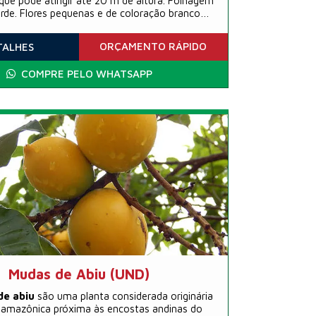
que pode atingir até 20 m de altura. Folhagem
rde. Flores pequenas e de coloração branco-
esverdea
ORÇAMENTO
RÁPIDO
TALHES
COMPRE PELO WHATSAPP
Mudas de Abiu (UND)
de abiu
são uma planta considerada originária
 amazônica próxima às encostas andinas do