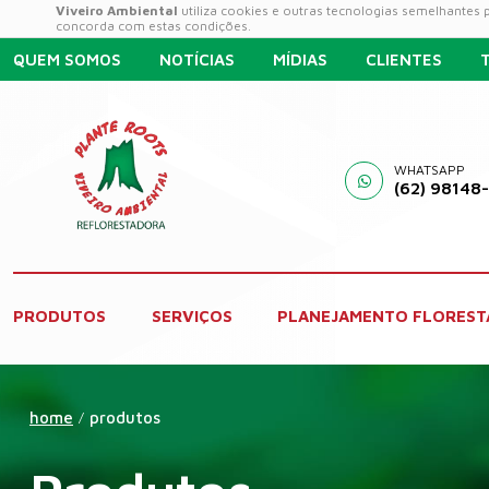
Viveiro Ambiental
utiliza cookies e outras tecnologias semelhantes
concorda com estas condições.
QUEM SOMOS
NOTÍCIAS
MÍDIAS
CLIENTES
WHATSAPP
(62) 98148
PRODUTOS
SERVIÇOS
PLANEJAMENTO FLOREST
home
produtos
/