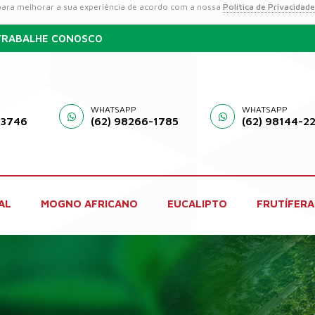
 para melhorar a sua experiência de acordo com a nossa
Política de Privacidade
TRABALHE CONOSCO
WHATSAPP
WHATSAPP
-3746
(62) 98266-1785
(62) 98144-2
AL
MOGNO AFRICANO
EUCALIPTO
FRUTÍFERA