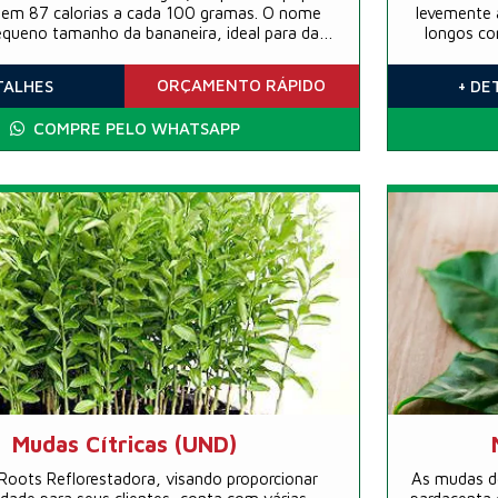
 tem 87 calorias a cada 100 gramas. O nome
levemente 
queno tamanho da bananeira, ideal para dar
longos co
estabilidade contra ventos fortes
ORÇAMENTO
RÁPIDO
TALHES
+ DE
COMPRE PELO WHATSAPP
Mudas Cítricas (UND)
Roots Reflorestadora, visando proporcionar
As mudas de