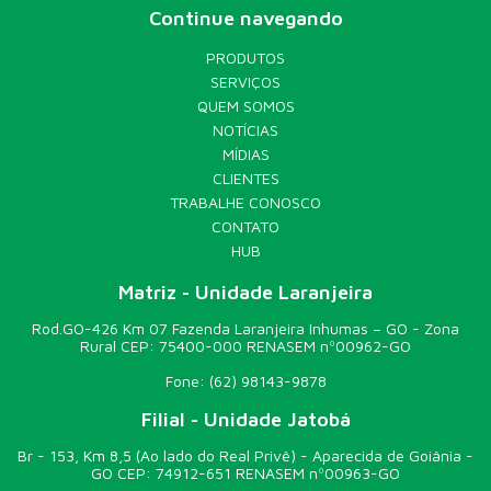
Continue navegando
épocas do ano, seja pela plantação ou pelos restos
deixados por ela, impedindo o escoamento de nutrientes e
conservando a infiltração de água nas camadas do solo por
PRODUTOS
mais tempo. Utilizar uma cobertura morta feita à base de
SERVIÇOS
vegetais e restos de culturas, correspondente a uma
camada grossa de aproximadamente 15 cm de espessura.
QUEM SOMOS
Essa cobertura tem a finalidade de proteger o solo contra a
NOTÍCIAS
erosão e ervas daninhas. Dessa maneira, é possível
MÍDIAS
conservar a umidade, melhorar a fertilidade e mantê-lo em
uma temperatura adequada. Agora que você sabe mais
CLIENTES
sobre o cultivo e conservação do solo, conte com os
TRABALHE CONOSCO
serviços da Plante Roots Viveiro Ambiental. Acesse nosso
CONTATO
site e conheça nossos serviços.
HUB
Matriz - Unidade Laranjeira
Rod.GO-426 Km 07 Fazenda Laranjeira Inhumas – GO - Zona
Rural CEP: 75400-000 RENASEM nº00962-GO
Fone:
(62) 98143-9878
Filial - Unidade Jatobá
Br - 153, Km 8,5 (Ao lado do Real Privê) - Aparecida de Goiânia -
GO CEP: 74912-651 RENASEM nº00963-GO