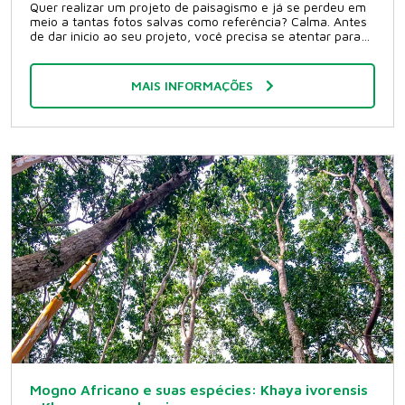
Quer realizar um projeto de paisagismo e já se perdeu em
meio a tantas fotos salvas como referência? Calma. Antes
de dar inicio ao seu projeto, você precisa se atentar para
as plantas que irão compô-lo. Escolher essas plantas de
forma errada pode comprometer a estética das mesmas,
estrutura do imóvel, a limpeza do ambiente, e até causar
MAIS INFORMAÇÕES
um impacto ambiental devido ao surgimento de pragas.
Alguns fatores que influenciam na escolha das plantas O
seu gosto pessoal não é o único fator que interfere na
escolha das plantas de um projeto de paisagismo. Existem
muitos outros que devem ser levados em consideração
antes do plantio. Biomas O primeiro aspecto a se observar
é o bioma da região de onde o projeto de paisagismo será
realizado. De nada adianta cultivar o plantio de uma planta
que você acha bonita, se as condições do local não são
favoráveis ao seu crescimento. Sol O sol é um fator chave
no desenvolvimento de qualquer planta, mas tome
cuidado. Como um projeto de paisagismo costuma
envolver diversos tipos de plantas, é preciso se atentar às
necessidades individuais de cada uma. Procure não
misturar plantas que exigem muita iluminação solar e
aquelas que isso seja prejudicial, senão nenhuma das duas
terá um bom desenvolvimento. Ventos Sabia que até a
velocidade dos ventos influencia em um projeto de
paisagismo? Isso porque algumas plantas são mais
resistentes que outras. Procure saber como o vento se
comporta onde esse projeto será implantado, e proteja seu
Mogno Africano e suas espécies: Khaya ivorensis
jardim desses efeitos prejudiciais. Raízes O crescimento