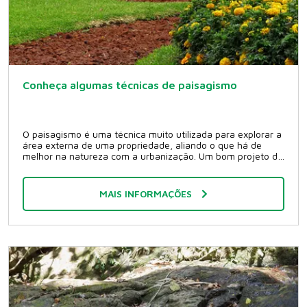
sobre projetos e se inspirar! II Mostra Plante Roots
Quando? 7 de outubro. Que horas? 8h às 13h Onde? Plante
Roots Viveiro Ambiental ? Unidade Jatobá Br - 153, Km 8,5
(Ao lado do Real Privê) - Aparecida de Goiânia - GO CEP:
74912-651 Para mais informações: (62) 3598-0878 (62)
98266-1785 comercial@viveiroambiental.com.br
Conheça algumas técnicas de paisagismo
O paisagismo é uma técnica muito utilizada para explorar a
área externa de uma propriedade, aliando o que há de
melhor na natureza com a urbanização. Um bom projeto de
paisagismo exige que o profissional tenha conhecimento
sobre botânica, ecologia, clima e estilos arquitetônicos.
Técnicas de paisagismo Conheça algumas técnicas
MAIS INFORMAÇÕES
empregadas nos projetos de paisagismo realizados aqui na
Plante Roots ? Viveiro Ambiental. Lagos ornamentais Os
lagos ornamentais trazem relaxamento aonde são
instalados. Além de contribuírem para a amenização do
clima do local, deixando-o mais fresco. Jardins verticais Os
jardins verticais são uma ótima opção para quem possui
limitação de espaço. Podem ser utilizados também na área
interna, ajudando a manter o ambiente fresco e renovando
o ar. Pergolados Os pergolados de madeira são uma ótima
decoração para jardins, e podem ser confeccionados de