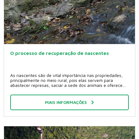
acordo com as preferências do cliente, adaptando-se ao
tamanho do espaço disponível. Caminhos Os projetos de
paisagismo aumentam o nosso contato com a natureza no
dia-a-dia, e os caminhos são essenciais para que o projeto
possa ser explorado em seus detalhes. Pode ser feito com
pedras, madeira ou cimento. Aproveite a área verde que
você possui e invista em um projeto de paisagismo. Conte
com a Plante Roots ? Viveiro Ambiental para montar o
projeto que é a sua cara. Entre em contato e faça um
orçamento.
O processo de recuperação de nascentes
As nascentes são de vital importância nas propriedades,
principalmente no meio rural, pois elas servem para
abastecer represas, saciar a sede dos animais e oferecem
suporte à irrigação das lavouras. Conforme a água vai se
tornando mais escassa ao longo dos anos, maior a
preocupação com a recuperação das nascentes. O que é
MAIS INFORMAÇÕES
uma nascente? A nascente é um curso d?água que se
origina através do aparecimento de um lençol subterrâneo
na superfície do terreno. A recuperação de nascentes é
necessária quando essas secam, ou são assoreadas
naturalmente por conta de sedimentos trazidos pelo
próprio desaguar dos aquíferos, transformando a nascente
em um lamaçal. Como ocorre a degradação das